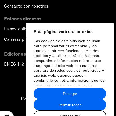
Contacte con nosotros
Enlaces directos
La sostenibilidad en el Foro
Esta página web usa cookies
Carreras profesionales
Las cookies de este sitio web se usan
para personalizar el contenido y los
anuncios, ofrecer funciones de redes
Ediciones en otros idiomas
sociales y analizar el tráfico. Además,
compartimos información sobre el uso
EN
ES
中文
日本語
▪
▪
▪
que haga del sitio web con nuestros
partners de redes sociales, publicidad y
análisis web, quienes pueden
combinarla con otra información que les
haya proporcionado o que hayan
recopilado a partir del uso que haya
Denegar
hecho de sus servicios.
Política de privacidad y normas de uso
Permitir todas
Sitemap
Personalizar