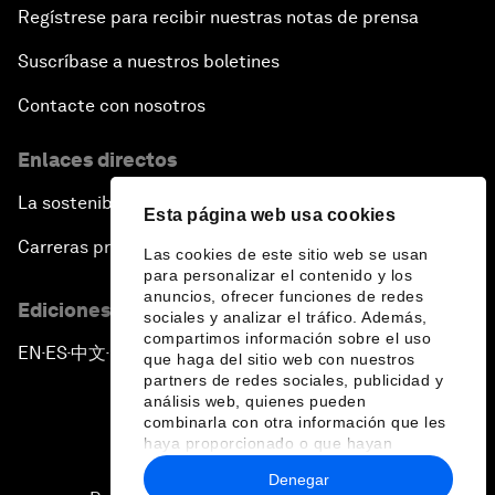
Regístrese para recibir nuestras notas de prensa
Suscríbase a nuestros boletines
Contacte con nosotros
Enlaces directos
La sostenibilidad en el Foro
Esta página web usa cookies
Carreras profesionales
Las cookies de este sitio web se usan
para personalizar el contenido y los
anuncios, ofrecer funciones de redes
Ediciones en otros idiomas
sociales y analizar el tráfico. Además,
compartimos información sobre el uso
EN
ES
中文
日本語
▪
▪
▪
que haga del sitio web con nuestros
partners de redes sociales, publicidad y
análisis web, quienes pueden
combinarla con otra información que les
haya proporcionado o que hayan
recopilado a partir del uso que haya
Denegar
hecho de sus servicios.