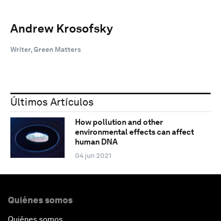
Andrew Krosofsky
Writer, Green Matters
Últimos Artículos
How pollution and other
environmental effects can affect
human DNA
04 jun 2021
Quiénes somos
Quiénes somos