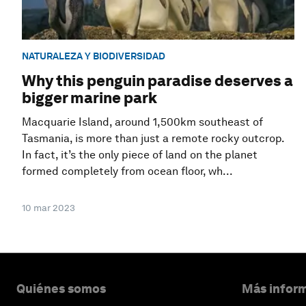
NATURALEZA Y BIODIVERSIDAD
Why this penguin paradise deserves a
bigger marine park
Macquarie Island, around 1,500km southeast of
Tasmania, is more than just a remote rocky outcrop.
In fact, it’s the only piece of land on the planet
formed completely from ocean floor, wh...
10 mar 2023
Quiénes somos
Más inform