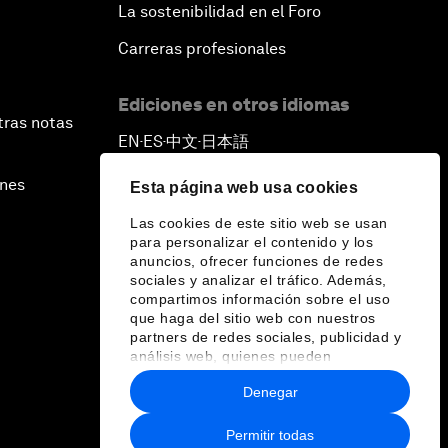
La sostenibilidad en el Foro
Carreras profesionales
Ediciones en otros idiomas
tras notas
EN
ES
中文
日本語
▪
▪
▪
ines
Esta página web usa cookies
Las cookies de este sitio web se usan
para personalizar el contenido y los
anuncios, ofrecer funciones de redes
sociales y analizar el tráfico. Además,
compartimos información sobre el uso
que haga del sitio web con nuestros
partners de redes sociales, publicidad y
análisis web, quienes pueden
combinarla con otra información que les
Denegar
haya proporcionado o que hayan
recopilado a partir del uso que haya
hecho de sus servicios.
Permitir todas