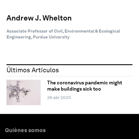
Andrew J. Whelton
Associate Professor of Civil, Environmental & Ecological
Engineering, Purdue University
Últimos Artículos
The coronavirus pandemic might
make buildings sick too
26 abr 2020
Quiénes somos