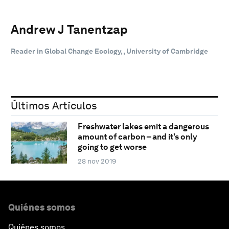
Andrew J Tanentzap
Reader in Global Change Ecology, , University of Cambridge
Últimos Artículos
Freshwater lakes emit a dangerous
amount of carbon – and it’s only
going to get worse
28 nov 2019
Quiénes somos
Quiénes somos