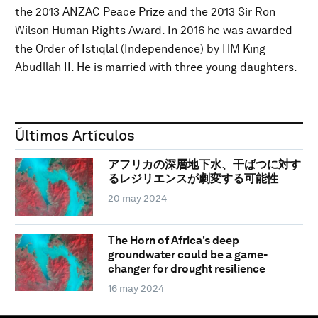
the 2013 ANZAC Peace Prize and the 2013 Sir Ron
Wilson Human Rights Award. In 2016 he was awarded
the Order of Istiqlal (Independence) by HM King
Abudllah II. He is married with three young daughters.
Últimos Artículos
アフリカの深層地下水、干ばつに対す
るレジリエンスが劇変する可能性
20 may 2024
The Horn of Africa's deep
groundwater could be a game-
changer for drought resilience
16 may 2024