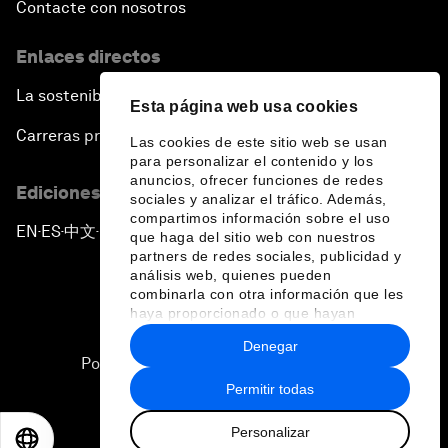
Contacte con nosotros
Enlaces directos
La sostenibilidad en el Foro
Esta página web usa cookies
Carreras profesionales
Las cookies de este sitio web se usan
para personalizar el contenido y los
anuncios, ofrecer funciones de redes
Ediciones en otros idiomas
sociales y analizar el tráfico. Además,
compartimos información sobre el uso
EN
ES
中文
日本語
▪
▪
▪
que haga del sitio web con nuestros
partners de redes sociales, publicidad y
análisis web, quienes pueden
combinarla con otra información que les
haya proporcionado o que hayan
recopilado a partir del uso que haya
Denegar
hecho de sus servicios.
Política de privacidad y normas de uso
Permitir todas
Sitemap
Personalizar
©
2026
Foro Económico Mundial
EN
ES
中文
日本語