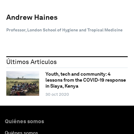
Andrew Haines
Professor, London School of Hygiene and Tropical Medicine
Últimos Artículos
Youth, tech and community: 4
lessons from the COVID-19 response
in Siaya, Kenya
30 oct 2020
Quiénes somos
Quiénes somos