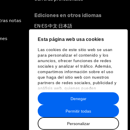
Ediciones en otros idiomas
tras notas
EN
ES
中文
日本語
▪
▪
▪
ines
Esta página web usa cookies
Las cookies de este sitio web se usan
para personalizar el contenido y los
anuncios, ofrecer funciones de redes
sociales y analizar el tráfico. Además,
compartimos información sobre el uso
que haga del sitio web con nuestros
partners de redes sociales, publicidad y
análisis web, quienes pueden
combinarla con otra información que les
Denegar
haya proporcionado o que hayan
recopilado a partir del uso que haya
hecho de sus servicios.
Permitir todas
Personalizar