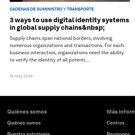
CADENAS DE SUMINISTRO Y TRANSPORTE
3 ways to use digital identity systems
in global supply chains&nbsp;
Supply chains span national borders, involving
numerous organizations and transactions. For each
business interaction, organizations need the ability
to verify the identity of all potenti...
14 may 2019
Quiénes somos
Más inform
Quiénes somos
Centros
Nuestra estrategia
Reuniones