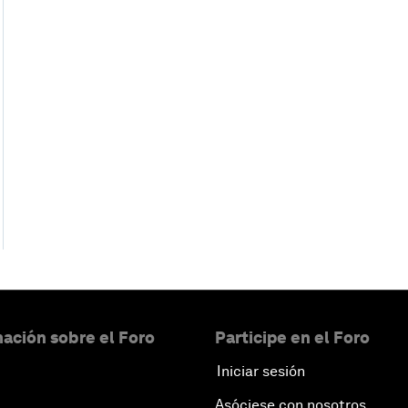
ación sobre el Foro
Participe en el Foro
Iniciar sesión
Asóciese con nosotros