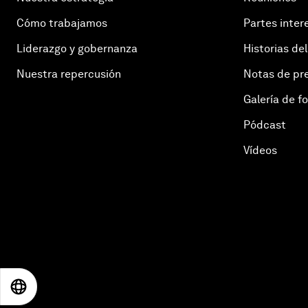
Cómo trabajamos
Partes inter
Liderazgo y gobernanza
Historias del
Nuestra repercusión
Notas de pr
Galería de f
Pódcast
Vídeos
EN
ES
中文
日本語