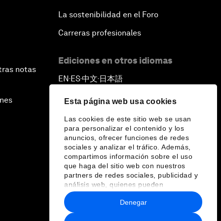
La sostenibilidad en el Foro
Carreras profesionales
Ediciones en otros idiomas
tras notas
EN
ES
中文
日本語
▪
▪
▪
ines
Esta página web usa cookies
Las cookies de este sitio web se usan
para personalizar el contenido y los
anuncios, ofrecer funciones de redes
sociales y analizar el tráfico. Además,
compartimos información sobre el uso
que haga del sitio web con nuestros
partners de redes sociales, publicidad y
análisis web, quienes pueden
combinarla con otra información que les
Denegar
haya proporcionado o que hayan
recopilado a partir del uso que haya