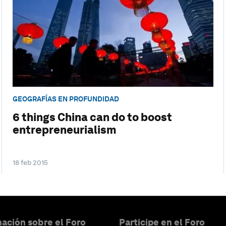
GEOGRAFÍAS EN PROFUNDIDAD
6 things China can do to boost
entrepreneurialism
18 feb 2015
ación sobre el Foro
Participe en el Foro