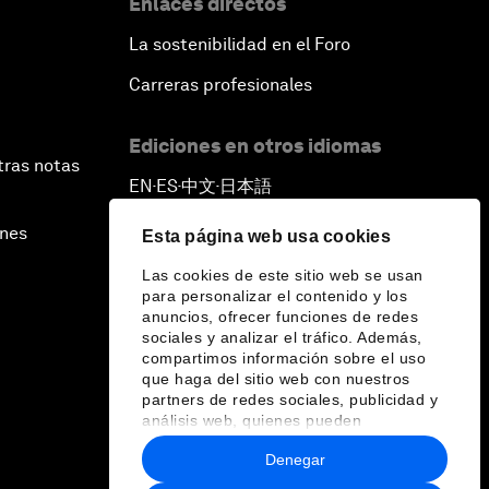
Enlaces directos
La sostenibilidad en el Foro
Carreras profesionales
Ediciones en otros idiomas
tras notas
EN
ES
中文
日本語
▪
▪
▪
ines
Esta página web usa cookies
Las cookies de este sitio web se usan
para personalizar el contenido y los
anuncios, ofrecer funciones de redes
sociales y analizar el tráfico. Además,
compartimos información sobre el uso
que haga del sitio web con nuestros
partners de redes sociales, publicidad y
análisis web, quienes pueden
combinarla con otra información que les
Denegar
haya proporcionado o que hayan
recopilado a partir del uso que haya