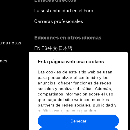
La sostenibilidad en el Foro
Carreras profesionales
Ediciones en otros idiomas
tras notas
EN
ES
中文
日本語
▪
▪
▪
ines
Esta página web usa cookies
Las cookies de este sitio web se usan
para personalizar el contenido y los
anuncios, ofrecer funciones de redes
sociales y analizar el tráfico. Además,
compartimos información sobre el uso
que haga del sitio web con nuestros
partners de redes sociales, publicidad y
análisis web, quienes pueden
combinarla con otra información que les
Denegar
haya proporcionado o que hayan
recopilado a partir del uso que haya