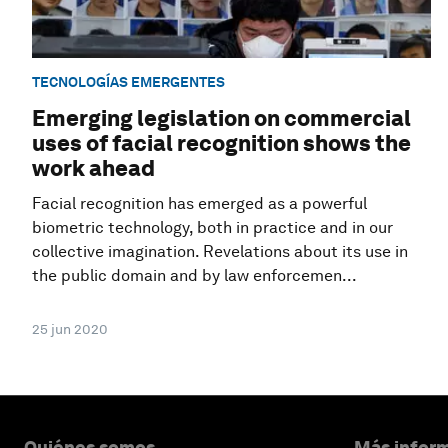
TECNOLOGÍAS EMERGENTES
Emerging legislation on commercial
uses of facial recognition shows the
work ahead
Facial recognition has emerged as a powerful
biometric technology, both in practice and in our
collective imagination. Revelations about its use in
the public domain and by law enforcemen...
25 jun 2020
Quiénes somos
Más inform