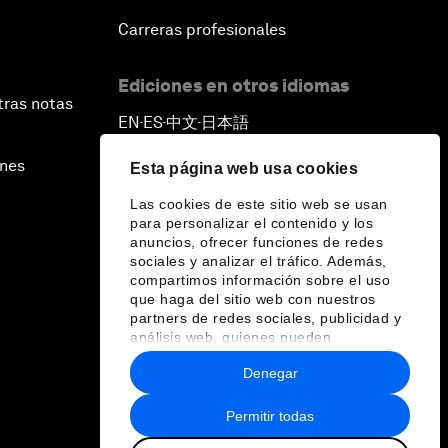
Carreras profesionales
Ediciones en otros idiomas
tras notas
EN
ES
中文
日本語
▪
▪
▪
ines
Esta página web usa cookies
Las cookies de este sitio web se usan
para personalizar el contenido y los
anuncios, ofrecer funciones de redes
sociales y analizar el tráfico. Además,
compartimos información sobre el uso
que haga del sitio web con nuestros
partners de redes sociales, publicidad y
análisis web, quienes pueden
combinarla con otra información que les
Denegar
haya proporcionado o que hayan
recopilado a partir del uso que haya
hecho de sus servicios.
Permitir todas