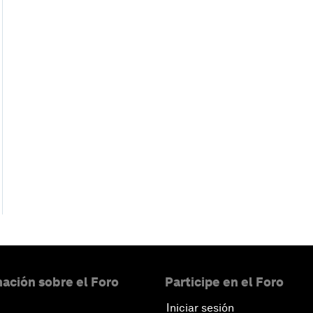
ación sobre el Foro
Participe en el Foro
Iniciar sesión