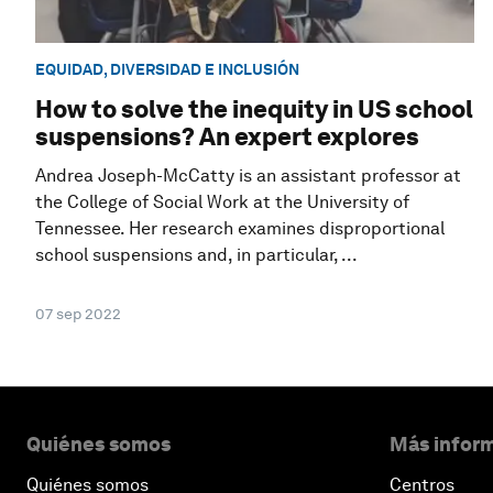
EQUIDAD, DIVERSIDAD E INCLUSIÓN
How to solve the inequity in US school
suspensions? An expert explores
Andrea Joseph-McCatty is an assistant professor at
the College of Social Work at the University of
Tennessee. Her research examines disproportional
school suspensions and, in particular, ...
07 sep 2022
Quiénes somos
Más inform
Quiénes somos
Centros