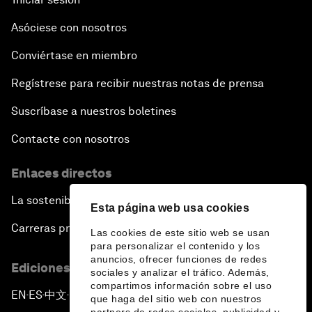
Asóciese con nosotros
Conviértase en miembro
Regístrese para recibir nuestras notas de prensa
Suscríbase a nuestros boletines
Contacte con nosotros
Enlaces directos
La sostenibilidad en el Foro
Esta página web usa cookies
Carreras profesionales
Las cookies de este sitio web se usan
para personalizar el contenido y los
anuncios, ofrecer funciones de redes
Ediciones en otros idiomas
sociales y analizar el tráfico. Además,
compartimos información sobre el uso
EN
ES
中文
日本語
▪
▪
▪
que haga del sitio web con nuestros