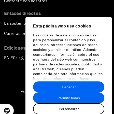
Contacte con nosotros
Enlaces directos
La sostenibilidad en el Foro
Esta página web usa cookies
Carreras profesionales
Las cookies de este sitio web se usan
para personalizar el contenido y los
anuncios, ofrecer funciones de redes
Ediciones en otros idiomas
sociales y analizar el tráfico. Además,
compartimos información sobre el uso
EN
ES
中文
日本語
▪
▪
▪
que haga del sitio web con nuestros
partners de redes sociales, publicidad y
análisis web, quienes pueden
combinarla con otra información que les
haya proporcionado o que hayan
recopilado a partir del uso que haya
Denegar
hecho de sus servicios.
Política de privacidad y normas de uso
Permitir todas
Sitemap
Personalizar
©
2026
Foro Económico Mundial
EN
ES
中文
日本語