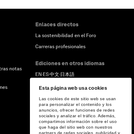
Enlaces directos
La sostenibilidad en el Foro
Carreras profesionales
Ediciones en otros idiomas
tras notas
EN
ES
中文
日本語
▪
▪
▪
ines
Esta página web usa cookies
Las cookies de este sitio web se usan
para personalizar el contenido y los
anuncios, ofrecer funciones de redes
sociales y analizar el tráfico. Además,
compartimos información sobre el uso
que haga del sitio web con nuestros
partners de redes sociales, publicidad y