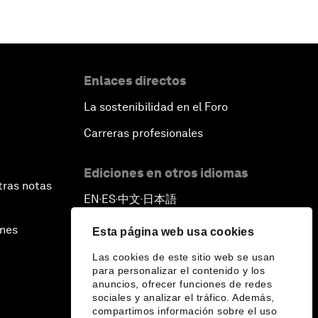
Enlaces directos
La sostenibilidad en el Foro
Carreras profesionales
Ediciones en otros idiomas
tras notas
EN
ES
中文
日本語
▪
▪
▪
ines
Esta página web usa cookies
Las cookies de este sitio web se usan
para personalizar el contenido y los
anuncios, ofrecer funciones de redes
sociales y analizar el tráfico. Además,
compartimos información sobre el uso