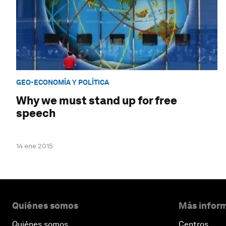
GEO-ECONOMÍA Y POLÍTICA
Why we must stand up for free
speech
14 ene 2015
Quiénes somos
Más inform
Quiénes somos
Centros