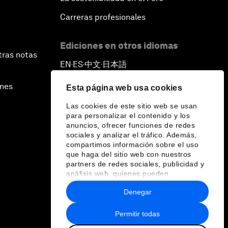
Carreras profesionales
Ediciones en otros idiomas
tras notas
EN
ES
中文
日本語
▪
▪
▪
ines
Esta página web usa cookies
Las cookies de este sitio web se usan
para personalizar el contenido y los
anuncios, ofrecer funciones de redes
sociales y analizar el tráfico. Además,
compartimos información sobre el uso
que haga del sitio web con nuestros
partners de redes sociales, publicidad y
análisis web, quienes pueden
combinarla con otra información que les
Denegar
haya proporcionado o que hayan
recopilado a partir del uso que haya
hecho de sus servicios.
Permitir todas