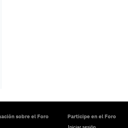
ación sobre el Foro
Participe en el Foro
Iniciar sesión