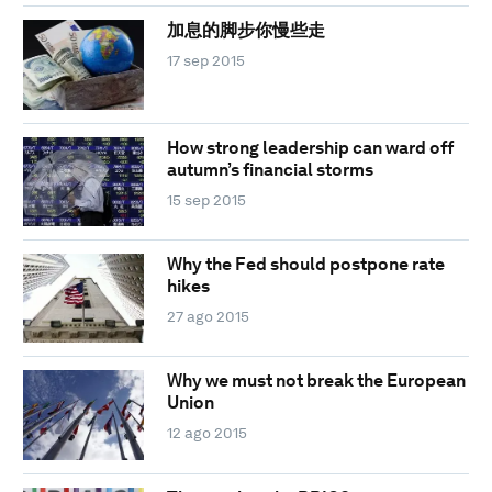
加息的脚步你慢些走
17 sep 2015
How strong leadership can ward off
autumn’s financial storms
15 sep 2015
Why the Fed should postpone rate
hikes
27 ago 2015
Why we must not break the European
Union
12 ago 2015