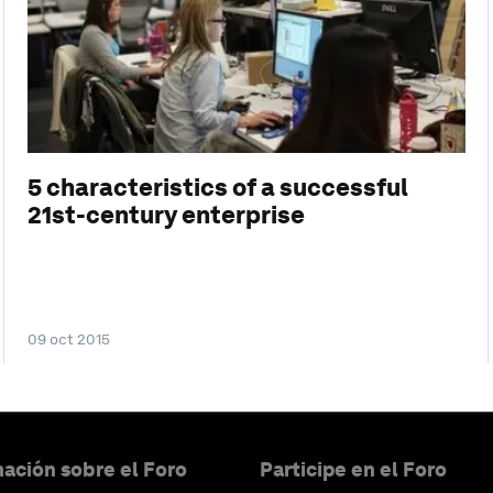
5 characteristics of a successful
21st-century enterprise
09 oct 2015
ación sobre el Foro
Participe en el Foro