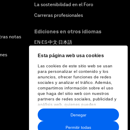
La sostenibilidad en el Foro
Carreras profesionales
Ediciones en otros idiomas
tras notas
EN
ES
中文
日本語
▪
▪
▪
ines
Esta página web usa cookies
Las cookies de este sitio web se usan
para personalizar el contenido y los
anuncios, ofrecer funciones de redes
sociales y analizar el tráfico. Además,
compartimos información sobre el uso
que haga del sitio web con nuestros
partners de redes sociales, publicidad y
análisis web, quienes pueden
combinarla con otra información que les
Denegar
haya proporcionado o que hayan
recopilado a partir del uso que haya
hecho de sus servicios.
Permitir todas