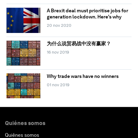
A Brexit deal must prioritise jobs for
generation lockdown. Here's why
20 nov 2020
为什么说贸易战中没有赢家？
16 nov 2019
Why trade wars have no winners
01 nov 2019
Quiénes somos
Quiénes somos