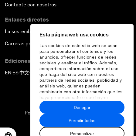
Contacte con nosotros
Enlaces directos
La sostenibilidad en el Foro
Esta página web usa cookies
Carreras profesionales
Las cookies de este sitio web se usan
para personalizar el contenido y los
anuncios, ofrecer funciones de redes
Ediciones en otros idiomas
sociales y analizar el tráfico. Además,
compartimos información sobre el uso
EN
ES
中文
日本語
▪
▪
▪
que haga del sitio web con nuestros
partners de redes sociales, publicidad y
análisis web, quienes pueden
combinarla con otra información que les
haya proporcionado o que hayan
recopilado a partir del uso que haya
Denegar
hecho de sus servicios.
Política de privacidad y normas de uso
Permitir todas
Sitemap
Personalizar
©
2026
Foro Económico Mundial
EN
ES
中文
日本語