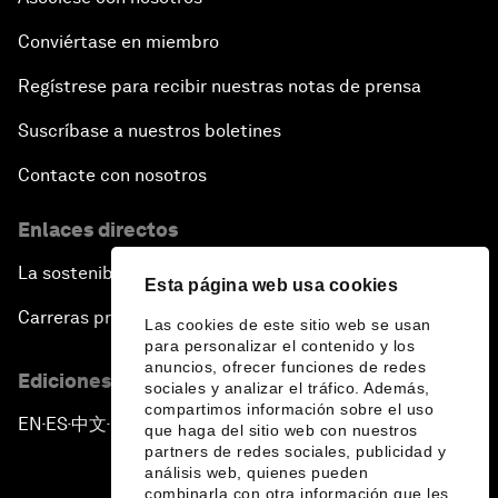
Conviértase en miembro
Regístrese para recibir nuestras notas de prensa
Suscríbase a nuestros boletines
Contacte con nosotros
Enlaces directos
La sostenibilidad en el Foro
Esta página web usa cookies
Carreras profesionales
Las cookies de este sitio web se usan
para personalizar el contenido y los
anuncios, ofrecer funciones de redes
Ediciones en otros idiomas
sociales y analizar el tráfico. Además,
compartimos información sobre el uso
EN
ES
中文
日本語
▪
▪
▪
que haga del sitio web con nuestros
partners de redes sociales, publicidad y
análisis web, quienes pueden
combinarla con otra información que les