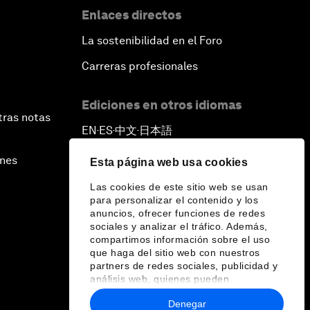
Enlaces directos
La sostenibilidad en el Foro
Carreras profesionales
Ediciones en otros idiomas
tras notas
EN
ES
中文
日本語
▪
▪
▪
ines
Esta página web usa cookies
Las cookies de este sitio web se usan
para personalizar el contenido y los
anuncios, ofrecer funciones de redes
sociales y analizar el tráfico. Además,
compartimos información sobre el uso
que haga del sitio web con nuestros
partners de redes sociales, publicidad y
análisis web, quienes pueden
combinarla con otra información que les
Denegar
haya proporcionado o que hayan