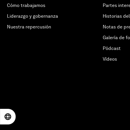
Cómo trabajamos
Partes inter
Liderazgo y gobernanza
Historias del
Nuestra repercusión
Notas de pr
Galería de f
Pódcast
Vídeos
EN
ES
中文
日本語