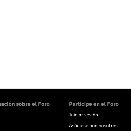
ación sobre el Foro
Participe en el Foro
Iniciar sesión
Asóciese con nosotros