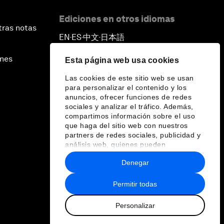
Ediciones en otros idiomas
tras notas
EN
ES
中文
日本語
▪
▪
▪
ines
Esta página web usa cookies
Las cookies de este sitio web se usan
para personalizar el contenido y los
anuncios, ofrecer funciones de redes
sociales y analizar el tráfico. Además,
compartimos información sobre el uso
que haga del sitio web con nuestros
partners de redes sociales, publicidad y
análisis web, quienes pueden
combinarla con otra información que les
Denegar
haya proporcionado o que hayan
recopilado a partir del uso que haya
hecho de sus servicios.
Permitir todas
Personalizar