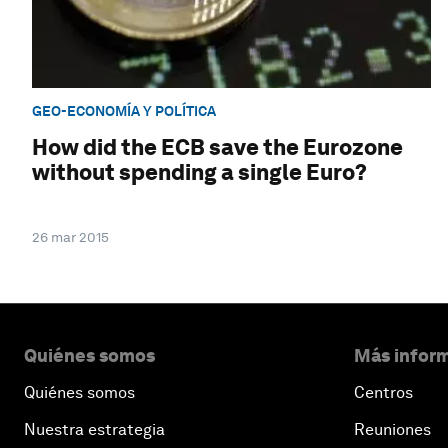
GEO-ECONOMÍA Y POLÍTICA
How did the ECB save the Eurozone
without spending a single Euro?
26 mar 2015
Quiénes somos
Más inform
Quiénes somos
Centros
Nuestra estrategia
Reuniones