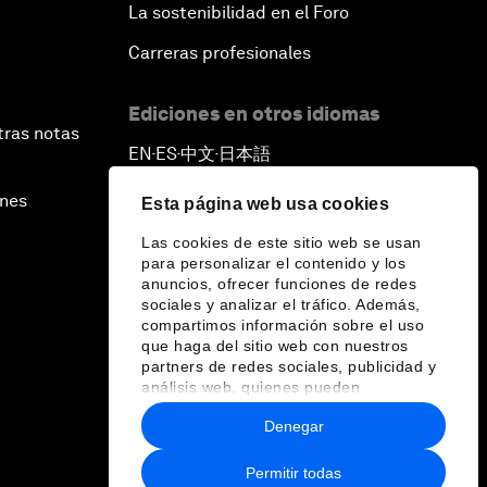
La sostenibilidad en el Foro
Carreras profesionales
Ediciones en otros idiomas
tras notas
EN
ES
中文
日本語
▪
▪
▪
ines
Esta página web usa cookies
Las cookies de este sitio web se usan
para personalizar el contenido y los
anuncios, ofrecer funciones de redes
sociales y analizar el tráfico. Además,
compartimos información sobre el uso
que haga del sitio web con nuestros
partners de redes sociales, publicidad y
análisis web, quienes pueden
combinarla con otra información que les
Denegar
haya proporcionado o que hayan
recopilado a partir del uso que haya
hecho de sus servicios.
Permitir todas