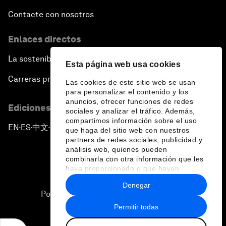
Contacte con nosotros
Enlaces directos
La sostenibilidad en el Foro
Esta página web usa cookies
Carreras profesionales
Las cookies de este sitio web se usan
para personalizar el contenido y los
anuncios, ofrecer funciones de redes
Ediciones en otros idiomas
sociales y analizar el tráfico. Además,
compartimos información sobre el uso
EN
ES
中文
日本語
▪
▪
▪
que haga del sitio web con nuestros
partners de redes sociales, publicidad y
análisis web, quienes pueden
combinarla con otra información que les
haya proporcionado o que hayan
recopilado a partir del uso que haya
Denegar
hecho de sus servicios.
Política de privacidad y normas de uso
Permitir todas
Sitemap