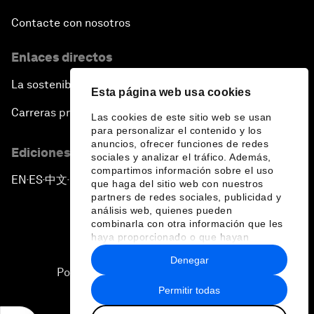
Contacte con nosotros
Enlaces directos
La sostenibilidad en el Foro
Esta página web usa cookies
Carreras profesionales
Las cookies de este sitio web se usan
para personalizar el contenido y los
anuncios, ofrecer funciones de redes
Ediciones en otros idiomas
sociales y analizar el tráfico. Además,
compartimos información sobre el uso
EN
ES
中文
日本語
▪
▪
▪
que haga del sitio web con nuestros
partners de redes sociales, publicidad y
análisis web, quienes pueden
combinarla con otra información que les
haya proporcionado o que hayan
recopilado a partir del uso que haya
Denegar
hecho de sus servicios.
Política de privacidad y normas de uso
Permitir todas
Sitemap