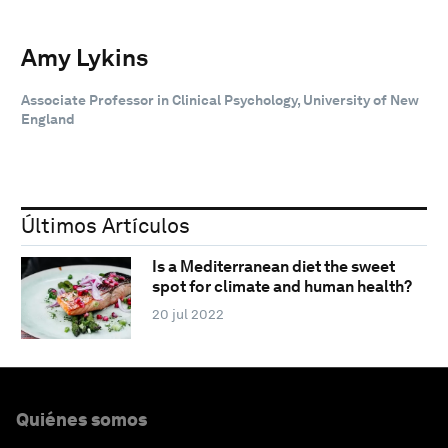
Amy Lykins
Associate Professor in Clinical Psychology, University of New
England
Últimos Artículos
Is a Mediterranean diet the sweet
spot for climate and human health?
20 jul 2022
Quiénes somos