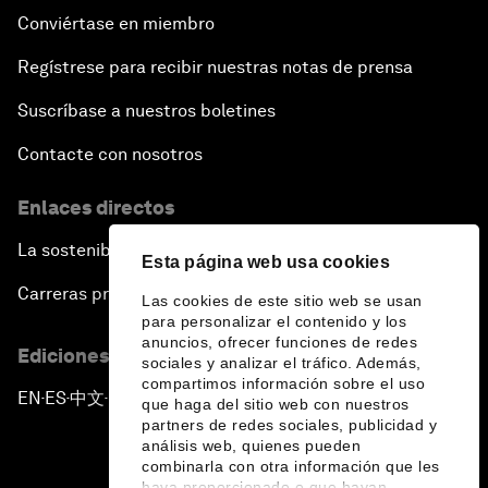
Conviértase en miembro
Regístrese para recibir nuestras notas de prensa
Suscríbase a nuestros boletines
Contacte con nosotros
Enlaces directos
La sostenibilidad en el Foro
Esta página web usa cookies
Carreras profesionales
Las cookies de este sitio web se usan
para personalizar el contenido y los
anuncios, ofrecer funciones de redes
Ediciones en otros idiomas
sociales y analizar el tráfico. Además,
compartimos información sobre el uso
EN
ES
中文
日本語
▪
▪
▪
que haga del sitio web con nuestros
partners de redes sociales, publicidad y
análisis web, quienes pueden
combinarla con otra información que les
haya proporcionado o que hayan