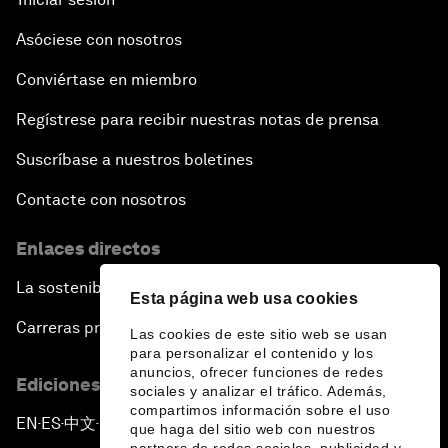
Asóciese con nosotros
Conviértase en miembro
Regístrese para recibir nuestras notas de prensa
Suscríbase a nuestros boletines
Contacte con nosotros
Enlaces directos
La sostenibilidad en el Foro
Esta página web usa cookies
Carreras profesionales
Las cookies de este sitio web se usan
para personalizar el contenido y los
anuncios, ofrecer funciones de redes
Ediciones en otros idiomas
sociales y analizar el tráfico. Además,
compartimos información sobre el uso
EN
ES
中文
日本語
▪
▪
▪
que haga del sitio web con nuestros