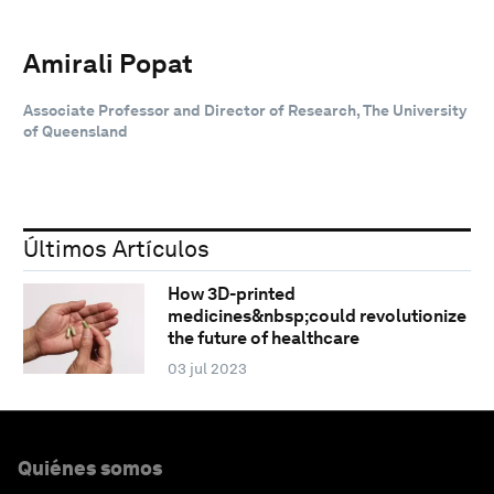
Amirali Popat
Associate Professor and Director of Research, The University
of Queensland
Últimos Artículos
How 3D-printed
medicines&nbsp;could revolutionize
the future of healthcare
03 jul 2023
Quiénes somos