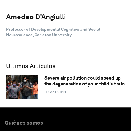
Amedeo D'Angiulli
Professor of Developmental Cognitive and Social
Neuroscience, Carleton University
Últimos Artículos
Severe air pollution could speed up
the degeneration of your child’s brain
07 oct 2019
Quiénes somos