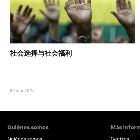
社会选择与社会福利
27 mar 2015
Quiénes somos
Más inform
Quiénes somos
Centros