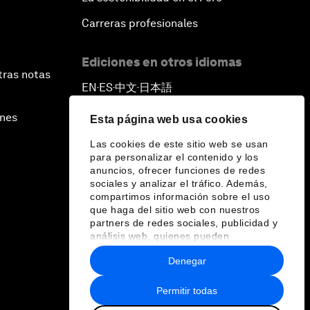
Carreras profesionales
Ediciones en otros idiomas
tras notas
EN
ES
中文
日本語
▪
▪
▪
ines
Esta página web usa cookies
Las cookies de este sitio web se usan
para personalizar el contenido y los
anuncios, ofrecer funciones de redes
sociales y analizar el tráfico. Además,
compartimos información sobre el uso
que haga del sitio web con nuestros
partners de redes sociales, publicidad y
análisis web, quienes pueden
combinarla con otra información que les
Denegar
haya proporcionado o que hayan
recopilado a partir del uso que haya
hecho de sus servicios.
Permitir todas