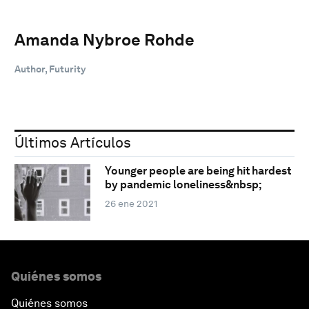
Amanda Nybroe Rohde
Author, Futurity
Últimos Artículos
Younger people are being hit hardest
by pandemic loneliness&nbsp;
26 ene 2021
Quiénes somos
Quiénes somos