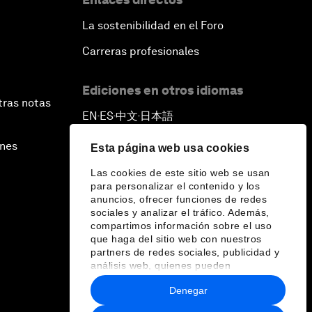
La sostenibilidad en el Foro
Carreras profesionales
Ediciones en otros idiomas
tras notas
EN
ES
中文
日本語
▪
▪
▪
ines
Esta página web usa cookies
Las cookies de este sitio web se usan
para personalizar el contenido y los
anuncios, ofrecer funciones de redes
sociales y analizar el tráfico. Además,
compartimos información sobre el uso
que haga del sitio web con nuestros
partners de redes sociales, publicidad y
análisis web, quienes pueden
combinarla con otra información que les
Denegar
haya proporcionado o que hayan
recopilado a partir del uso que haya