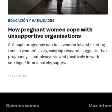
EDUCACIÓN Y HABILIDADES
How pregnant women cope with
unsupportive organisations
Although pregnancy can be a wonderful and exciting
time in women’s lives, existing research suggests that
pregnancy is not always viewed positively in work
settings. Unfortunately, superv...
17 sep 2018
Quiénes somos
Más inform