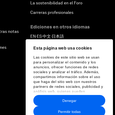
La sostenibilidad en el Foro
Carreras profesionales
Ediciones en otros idiomas
tras notas
EN
ES
中文
日本語
▪
▪
▪
ines
Esta página web usa cookies
Las cookies de este sitio web se usan
para personalizar el contenido y los
anuncios, ofrecer funciones de redes
sociales y analizar el tráfico. Además,
compartimos información sobre el uso
que haga del sitio web con nuestros
partners de redes sociales, publicidad y
análisis web, quienes pueden
combinarla con otra información que les
Denegar
haya proporcionado o que hayan
recopilado a partir del uso que haya
hecho de sus servicios.
Permitir todas