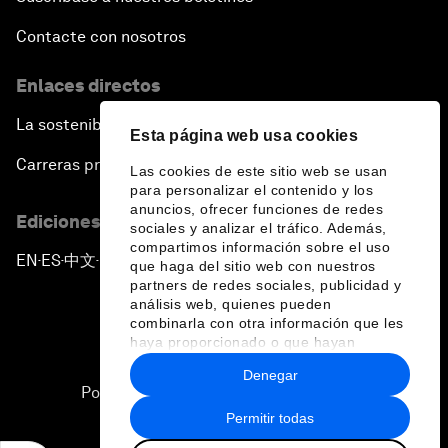
Contacte con nosotros
Enlaces directos
La sostenibilidad en el Foro
Esta página web usa cookies
Carreras profesionales
Las cookies de este sitio web se usan
para personalizar el contenido y los
anuncios, ofrecer funciones de redes
Ediciones en otros idiomas
sociales y analizar el tráfico. Además,
compartimos información sobre el uso
EN
ES
中文
日本語
▪
▪
▪
que haga del sitio web con nuestros
partners de redes sociales, publicidad y
análisis web, quienes pueden
combinarla con otra información que les
haya proporcionado o que hayan
recopilado a partir del uso que haya
Denegar
hecho de sus servicios.
Política de privacidad y normas de uso
Permitir todas
Sitemap