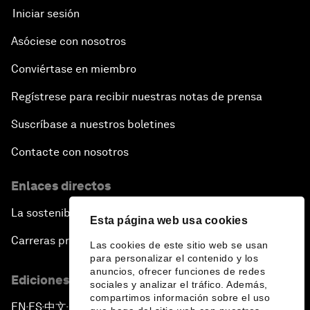
Iniciar sesión
Asóciese con nosotros
Conviértase en miembro
Regístrese para recibir nuestras notas de prensa
Suscríbase a nuestros boletines
Contacte con nosotros
Enlaces directos
La sostenibilidad en el Foro
Esta página web usa cookies
Carreras profesionales
Las cookies de este sitio web se usan
para personalizar el contenido y los
anuncios, ofrecer funciones de redes
Ediciones en otros idiomas
sociales y analizar el tráfico. Además,
compartimos información sobre el uso
EN
ES
中文
日本語
▪
▪
▪