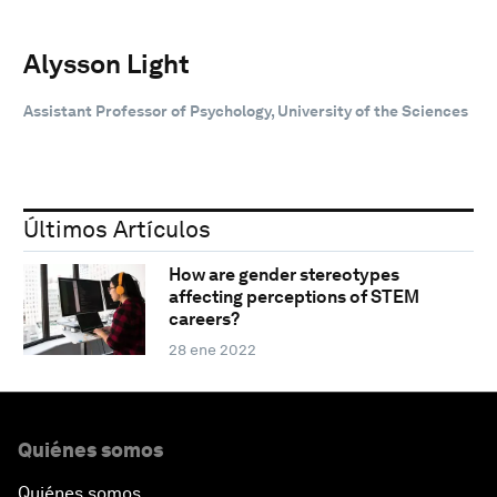
Alysson Light
Assistant Professor of Psychology, University of the Sciences
Últimos Artículos
How are gender stereotypes
affecting perceptions of STEM
careers?
28 ene 2022
Quiénes somos
Quiénes somos