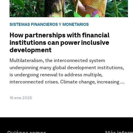
SISTEMAS FINANCIEROS Y MONETARIOS
How partnerships with financial
institutions can power inclusive
development
Multilateralism, the interconnected system
underpinning many global development institutions,
is undergoing renewal to address multiple,
interconnected crises. Climate change, increasing ...
16 ene 2025
Quiénes somos
Más inform