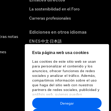
La sostenibilidad en el Foro
Carreras profesionales
Ediciones en otros idiomas
tras notas
EN
ES
中文
日本語
▪
▪
▪
ines
Esta página web usa cookies
Las cookies de este sitio web se usan
para personalizar el contenido y los
anuncios, ofrecer funciones de redes
sociales y analizar el tráfico. Además,
compartimos información sobre el uso
que haga del sitio web con nuestros
partners de redes sociales, publicidad y
análisis web, quienes pueden
combinarla con otra información que les
Denegar
haya proporcionado o que hayan
recopilado a partir del uso que haya