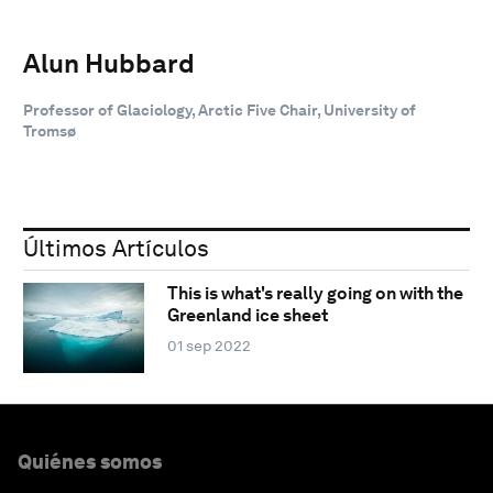
Alun Hubbard
Professor of Glaciology, Arctic Five Chair, University of
Tromsø
Últimos Artículos
This is what's really going on with the
Greenland ice sheet
01 sep 2022
Quiénes somos