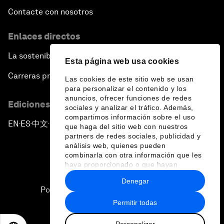
Contacte con nosotros
Enlaces directos
La sostenibilidad en el Foro
Esta página web usa cookies
Carreras profesionales
Las cookies de este sitio web se usan
para personalizar el contenido y los
anuncios, ofrecer funciones de redes
Ediciones en otros idiomas
sociales y analizar el tráfico. Además,
compartimos información sobre el uso
EN
ES
中文
日本語
▪
▪
▪
que haga del sitio web con nuestros
partners de redes sociales, publicidad y
análisis web, quienes pueden
combinarla con otra información que les
haya proporcionado o que hayan
recopilado a partir del uso que haya
Denegar
hecho de sus servicios.
Política de privacidad y normas de uso
Permitir todas
Sitemap
Personalizar