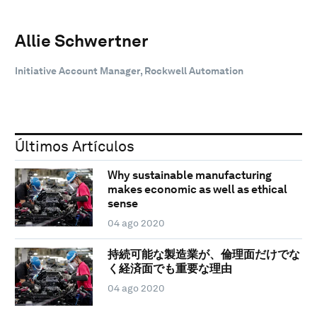
Allie Schwertner
Initiative Account Manager, Rockwell Automation
Últimos Artículos
Why sustainable manufacturing
makes economic as well as ethical
sense
04 ago 2020
持続可能な製造業が、倫理面だけでな
く経済面でも重要な理由
04 ago 2020