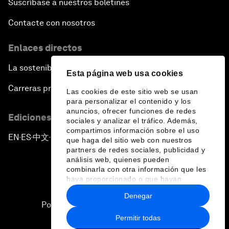
Suscríbase a nuestros boletines
Contacte con nosotros
Enlaces directos
La sostenibilidad en el Foro
Esta página web usa cookies
Carreras profesionales
Las cookies de este sitio web se usan
para personalizar el contenido y los
anuncios, ofrecer funciones de redes
Ediciones en otros idiomas
sociales y analizar el tráfico. Además,
compartimos información sobre el uso
EN
ES
中文
日本語
▪
▪
▪
que haga del sitio web con nuestros
partners de redes sociales, publicidad y
análisis web, quienes pueden
combinarla con otra información que les
haya proporcionado o que hayan
recopilado a partir del uso que haya
Denegar
hecho de sus servicios.
Política de privacidad y normas de uso
Permitir todas
Sitemap