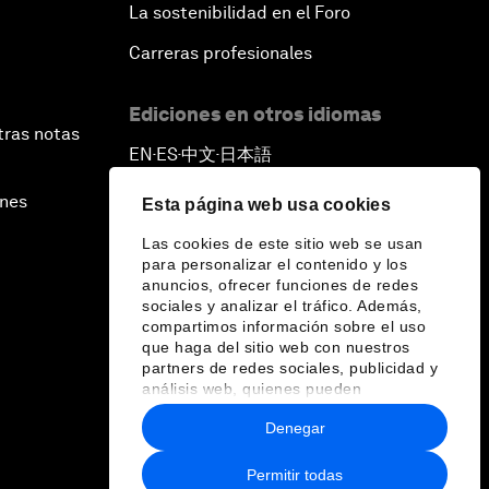
La sostenibilidad en el Foro
Carreras profesionales
Ediciones en otros idiomas
tras notas
EN
ES
中文
日本語
▪
▪
▪
ines
Esta página web usa cookies
Las cookies de este sitio web se usan
para personalizar el contenido y los
anuncios, ofrecer funciones de redes
sociales y analizar el tráfico. Además,
compartimos información sobre el uso
que haga del sitio web con nuestros
partners de redes sociales, publicidad y
análisis web, quienes pueden
combinarla con otra información que les
Denegar
haya proporcionado o que hayan
recopilado a partir del uso que haya
hecho de sus servicios.
Permitir todas