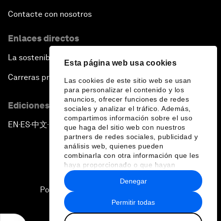
Contacte con nosotros
Enlaces directos
La sostenibilidad en el Foro
Esta página web usa cookies
Carreras profesionales
Las cookies de este sitio web se usan
para personalizar el contenido y los
anuncios, ofrecer funciones de redes
Ediciones en otros idiomas
sociales y analizar el tráfico. Además,
compartimos información sobre el uso
EN
ES
中文
日本語
▪
▪
▪
que haga del sitio web con nuestros
partners de redes sociales, publicidad y
análisis web, quienes pueden
combinarla con otra información que les
haya proporcionado o que hayan
recopilado a partir del uso que haya
Denegar
hecho de sus servicios.
Política de privacidad y normas de uso
Permitir todas
Sitemap