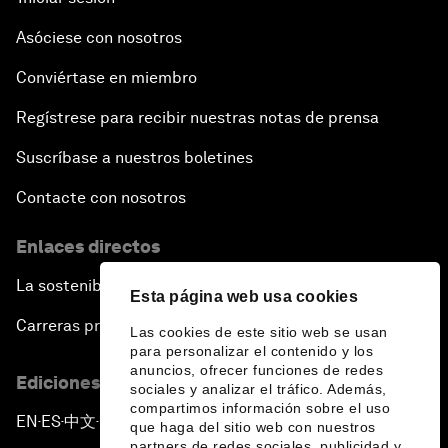
Asóciese con nosotros
Conviértase en miembro
Regístrese para recibir nuestras notas de prensa
Suscríbase a nuestros boletines
Contacte con nosotros
Enlaces directos
La sostenibilidad en el Foro
Esta página web usa cookies
Carreras profesionales
Las cookies de este sitio web se usan
para personalizar el contenido y los
anuncios, ofrecer funciones de redes
Ediciones en otros idiomas
sociales y analizar el tráfico. Además,
compartimos información sobre el uso
EN
ES
中文
日本語
▪
▪
▪
que haga del sitio web con nuestros
partners de redes sociales, publicidad y