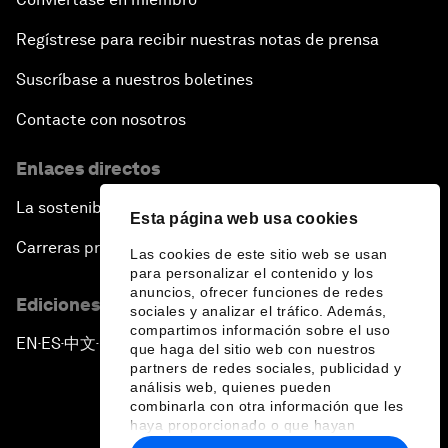
Regístrese para recibir nuestras notas de prensa
Suscríbase a nuestros boletines
Contacte con nosotros
Enlaces directos
La sostenibilidad en el Foro
Esta página web usa cookies
Carreras profesionales
Las cookies de este sitio web se usan
para personalizar el contenido y los
anuncios, ofrecer funciones de redes
Ediciones en otros idiomas
sociales y analizar el tráfico. Además,
compartimos información sobre el uso
EN
ES
中文
日本語
▪
▪
▪
que haga del sitio web con nuestros
partners de redes sociales, publicidad y
análisis web, quienes pueden
combinarla con otra información que les
haya proporcionado o que hayan
recopilado a partir del uso que haya