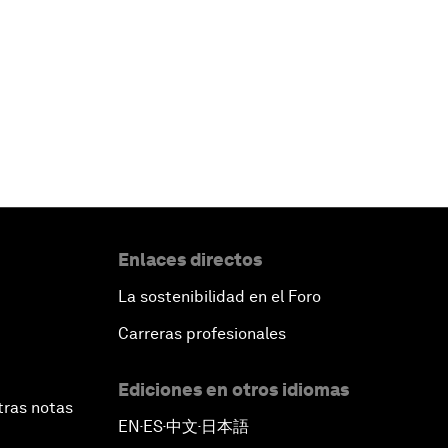
Enlaces directos
La sostenibilidad en el Foro
Carreras profesionales
Ediciones en otros idiomas
tras notas
EN
ES
中文
日本語
▪
▪
▪