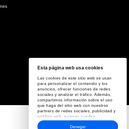
ines
Esta página web usa cookies
Las cookies de este sitio web se usan
para personalizar el contenido y los
anuncios, ofrecer funciones de redes
sociales y analizar el tráfico. Además,
compartimos información sobre el uso
que haga del sitio web con nuestros
partners de redes sociales, publicidad y
análisis web, quienes pueden
combinarla con otra información que les
Denegar
haya proporcionado o que hayan