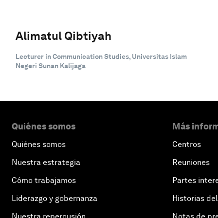
Alimatul Qibtiyah
Lecturer in Communication Studies, Universitas Islam
Negeri Sunan Kalijaga
Quiénes somos
Más inform
Quiénes somos
Centros
Nuestra estrategia
Reuniones
Cómo trabajamos
Partes inter
Liderazgo y gobernanza
Historias del
Nuestra repercusión
Notas de pr