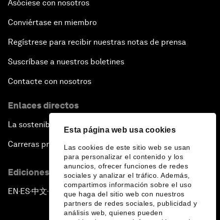
Asóciese con nosotros
Conviértase en miembro
Regístrese para recibir nuestras notas de prensa
Suscríbase a nuestros boletines
Contacte con nosotros
Enlaces directos
La sostenibilidad en el Foro
Esta página web usa cookies
Carreras profesionales
Las cookies de este sitio web se usan
para personalizar el contenido y los
anuncios, ofrecer funciones de redes
Ediciones en otros idiomas
sociales y analizar el tráfico. Además,
compartimos información sobre el uso
EN
ES
中文
日本語
▪
▪
▪
que haga del sitio web con nuestros
partners de redes sociales, publicidad y
análisis web, quienes pueden